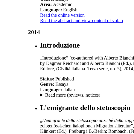
Area:
Academic
Language:
English
Read the online version
Read the abstract and view content of vol. 5
2014
Introduzione
„Introduzione” [co-authored with Alberto Bianchi]
by
Dagmar
Reichardt and Alberto
Bianchi
(Ed.),
Editore, (Civiltà italiana. Terza serie, no. 5), 2014
Status:
Published
Genre:
Essays
Language:
Italian
Read more (reviews, notices)
L'emigrante dello stetoscopio
„
L'emigrante dello stetoscopio anziché della zap
zeitgenössischen italophonen Migrationsliteratur”,
Klinkert (Ed.), Freiburg i.B./Berlin: Rombach, (F