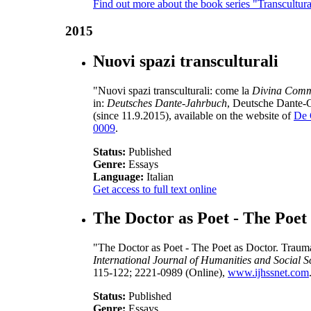
Find out more about the book series "Transcultur
2015
Nuovi spazi transculturali
"Nuovi spazi transculturali: come la
Divina Com
in:
Deutsches Dante-Jahrbuch
, Deutsche Dante-G
(since 11.9.2015), available on the website of
De 
0009
.
Status:
Published
Genre:
Essays
Language:
Italian
Get access to full text online
The Doctor as Poet - The Poet
"The Doctor as Poet - The Poet as Doctor. Trauma
International Journal of Humanities and Social S
115-122; 2221-0989 (Online),
www.ijhssnet.com
Status:
Published
Genre:
Essays