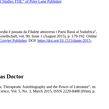
al Studies TSIL" of Peter Lang Publisher
media
è passata da Filalete attraverso i Paesi Bassi al Sudafrica",
esellschaft, vol. 90, Issue 1 (August 2015), p. 179-192. Online
Gruyter Publisher
, DOI:
https://doi.org/10.1515/dante-2015-
 as Doctor
, Therapeutic Autobiography and the Power of Literature", in:
cience
, Vol. 5, No. 3, March 2015, ISSN 2220-8488 (Print), p.
.