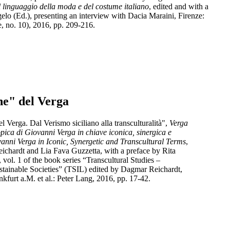
l linguaggio della moda e del costume italiano
, edited and with a
o (Ed.), presenting an interview with Dacia Maraini, Firenze:
ie, no. 10), 2016, pp. 209-216.
he" del Verga
l Verga. Dal Verismo siciliano alla transculturalità",
Verga
pica di Giovanni Verga in chiave iconica, sinergica e
anni Verga in Iconic, Synergetic and Transcultural Terms
,
eichardt and Lia Fava Guzzetta, with a preface by Rita
, vol. 1 of the book series “Transcultural Studies –
ustainable Societies” (TSIL) edited by Dagmar Reichardt,
furt a.M. et al.: Peter Lang, 2016, pp. 17-42.