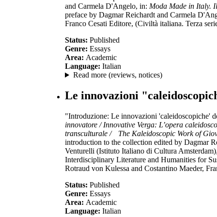
and Carmela D'Angelo, in:
Moda Made in Italy. I
preface by Dagmar Reichardt and Carmela D'Angel
Franco Cesati Editore, (Civiltà italiana. Terza ser
Status:
Published
Genre:
Essays
Area:
Academic
Language:
Italian
Read more (reviews, notices)
Le innovazioni "caleidoscopic
"Introduzione: Le innovazioni 'caleidoscopiche' de
innovatore / Innovative Verga:
L’opera caleidosco
transculturale /
The Kaleidoscopic Work of Giov
introduction to the collection edited by Dagmar R
Venturelli (Istituto Italiano di Cultura Amsterdam)
Interdisciplinary Literature and Humanities for S
Rotraud von Kulessa and Costantino Maeder, Frank
Status:
Published
Genre:
Essays
Area:
Academic
Language:
Italian