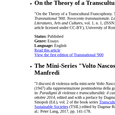
On the Theory of a Transcult
"On the Theory of a Transcultural Francophony. 
Transnational '900. Novecento transnazionale. Lett
Literatures, Arts and Cultures
, vol. 1, n. 1, (I
article licensed under CC-BY), University of Ro
Status:
Published
Genre:
Essays
Language:
English
Read this article
View the first edition of Transnational '900
The Mini-Series "Volto Nascos
Manfredi
"I discorsi di violenza nella mini-serie
Volto Nasc
(1947) alla rappresentazione postmoderna della gue
in:
Paradigmi di violenza e transculturalità: il ca
ottobre 2014
, edited and with a preface by Dagm
Sinopoli (Ed.), vol. 2 of the book series
Transcultu
Sustainable Societies
(TSIL) edited by Dagmar Rei
al.: Peter Lang, 2017, pp. 141-178.