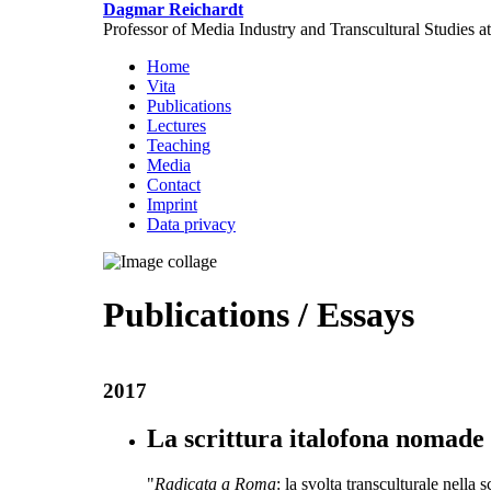
Skip
Dagmar Reichardt
to
Professor of Media Industry and Transcultural Studies a
main
Home
content
Vita
Publications
Lectures
Teaching
Media
Contact
Imprint
Data privacy
Publications / Essays
2017
La scrittura italofona nomade
"
Radicata a Roma
: la svolta transculturale nella