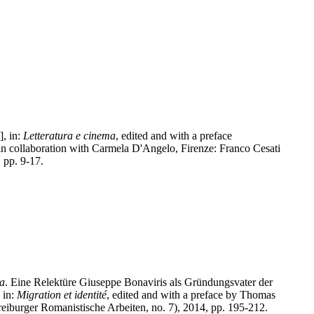
, in:
Letteratura e cinema
, edited and with a preface
 in collaboration with Carmela D'Angelo, Firenze: Franco Cesati
, pp. 9-17.
pa
. Eine Relektüre Giuseppe Bonaviris als Gründungsvater der
 in:
Migration et identité
, edited and with a preface by Thomas
reiburger Romanistische Arbeiten, no. 7), 2014, pp. 195-212.