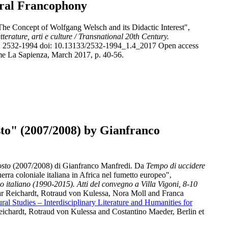
ural Francophony
The Concept of Wolfgang Welsch and its Didactic Interest",
erature, arti e culture / Transnational 20th Century.
SSN: 2532-1994 doi: 10.13133/2532-1994_1.4_2017 Open access
me La Sapienza, March 2017, p. 40-56.
to" (2007/2008) by Gianfranco
osto
(2007/2008) di Gianfranco Manfredi. Da
Tempo di uccidere
rra coloniale italiana in Africa nel fumetto europeo",
so italiano (1990-2015). Atti del convegno a Villa Vigoni, 8-10
ar Reichardt, Rotraud von Kulessa, Nora Moll and Franca
ral Studies – Interdisciplinary Literature and Humanities for
chardt, Rotraud von Kulessa and Costantino Maeder, Berlin et