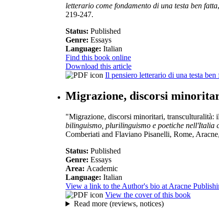
letterario come fondamento di una testa ben fatta
219-247.
Status:
Published
Genre:
Essays
Language:
Italian
Find this book online
Download this article
Il pensiero letterario di una testa ben 
Migrazione, discorsi minoritari
"Migrazione, discorsi minoritari, transculturalità:
bilinguismo, plurilinguismo e poetiche nell'Ital
Comberiati and Flaviano Pisanelli, Rome, Aracne,
Status:
Published
Genre:
Essays
Area:
Academic
Language:
Italian
View a link to the Author's bio at Aracne Publish
View the cover of this book
Read more (reviews, notices)